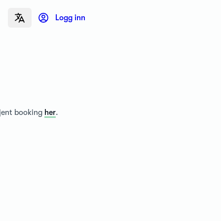
Logg inn
tjent booking
her
.