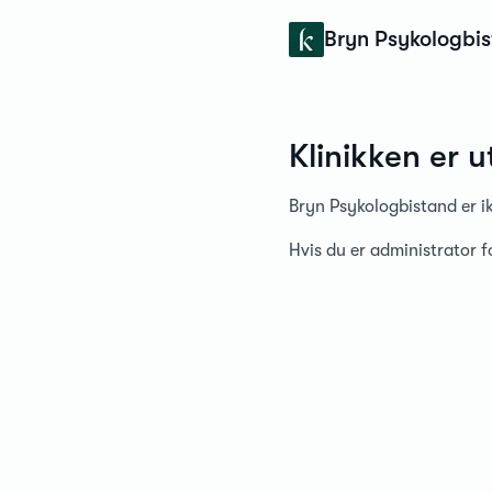
Konfidens
Bryn Psykologbi
Klinikken er u
Bryn Psykologbistand er ik
Hvis du er administrator 