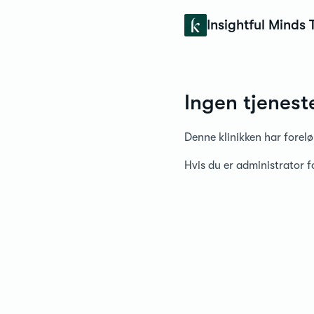
Konfidens
Insightful Minds
Ingen tjenest
Denne klinikken har forelø
Hvis du er administrator 