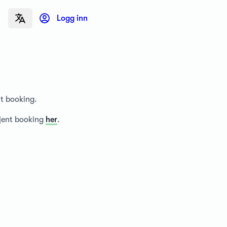
Logg inn
nt booking.
tjent booking
her
.