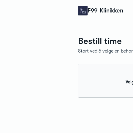
Konfidens
F99-Klinikken
Bestill time
Start ved å velge en behan
Vel