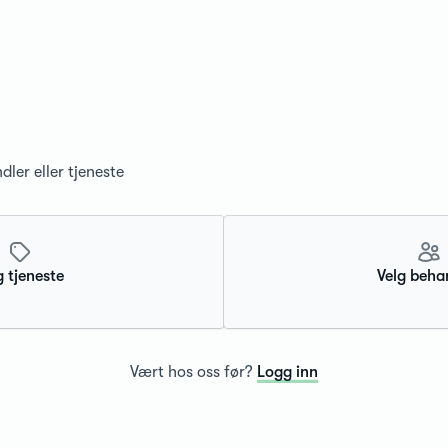
dler eller tjeneste
g tjeneste
Velg beha
Vært hos oss før?
Logg inn