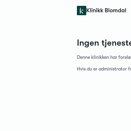
Konfidens
Klinikk Blomdal
Ingen tjenest
Denne klinikken har forelø
Hvis du er administrator 