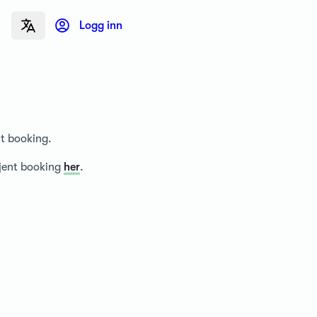
Logg inn
nt booking.
tjent booking
her
.