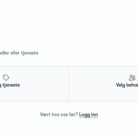
dler eller tjeneste
g tjeneste
Velg beha
Vært hos oss før?
Logg inn