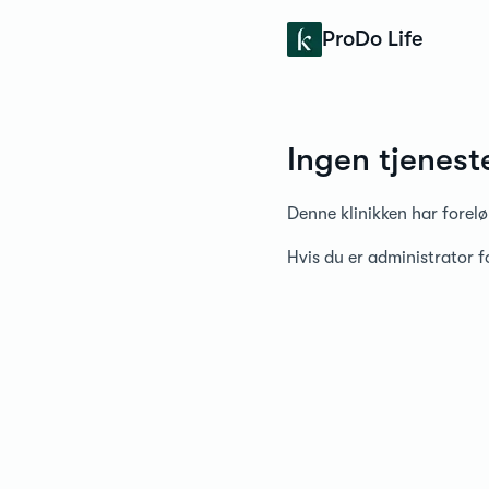
Konfidens
ProDo Life
Ingen tjenest
Denne klinikken har forelø
Hvis du er administrator 