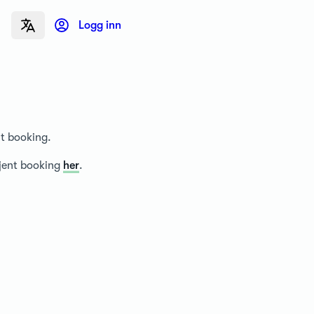
Logg inn
nt booking.
tjent booking
her
.