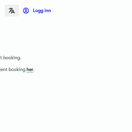
Logg inn
nt booking.
tjent booking
her
.