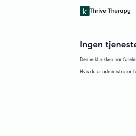
Konfidens
Thrive Therapy
Ingen tjenest
Denne klinikken har forelø
Hvis du er administrator 