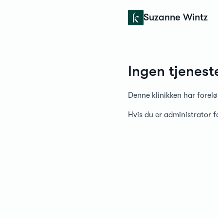
Konfidens
Suzanne Wintz
Ingen tjenest
Denne klinikken har forelø
Hvis du er administrator 