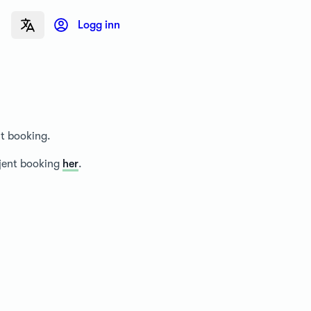
Logg inn
nt booking.
tjent booking
her
.