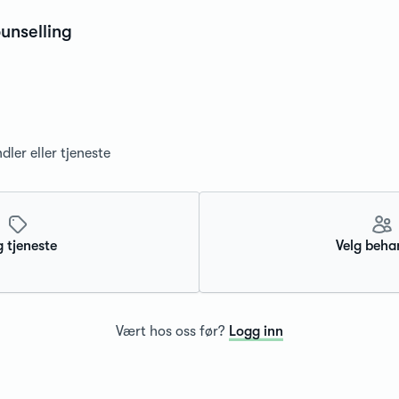
unselling
dler eller tjeneste
g tjeneste
Velg beha
Vært hos oss før?
Logg inn